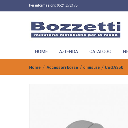
Per informazioni:
0521.272175
HOME
AZIENDA
CATALOGO
N
Home
Accessori borse
chiusure
Cod.9350