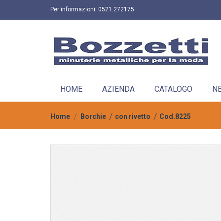
Per informazioni:
0521.272175
HOME
AZIENDA
CATALOGO
N
Home
Borchie
con rivetto
Cod.8225