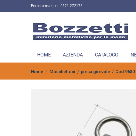
Per informazioni:
0521.272175
HOME
AZIENDA
CATALOGO
N
Home
Moschettoni
presa girevole
Cod.9630