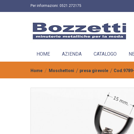
Per informazioni:
0521.272175
HOME
AZIENDA
CATALOGO
N
Home
Moschettoni
presa girevole
Cod.9789