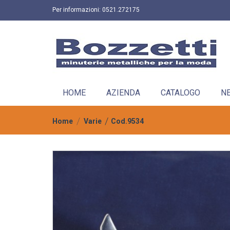
Per informazioni:
0521.272175
HOME
AZIENDA
CATALOGO
N
Home
Varie
Cod.9534