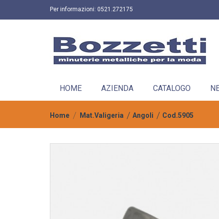
Per informazioni:
0521.272175
HOME
AZIENDA
CATALOGO
N
Home
Mat.Valigeria
Angoli
Cod.5905