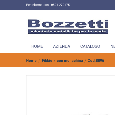
Per informazioni:
0521.272175
HOME
AZIENDA
CATALOGO
N
Home
Fibbie
con monachina
Cod.8896