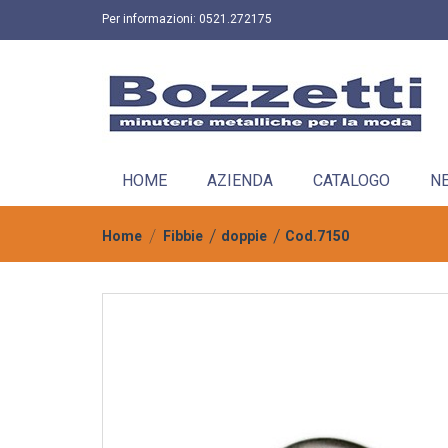
Per informazioni:
0521.272175
HOME
AZIENDA
CATALOGO
N
Home
Fibbie
doppie
Cod.7150