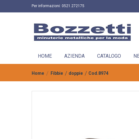
Per informazioni:
0521.272175
HOME
AZIENDA
CATALOGO
N
Home
Fibbie
doppie
Cod.8974