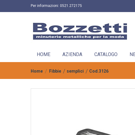
Per informazioni:
0521.272175
HOME
AZIENDA
CATALOGO
N
Home
Fibbie
semplici
Cod.3126