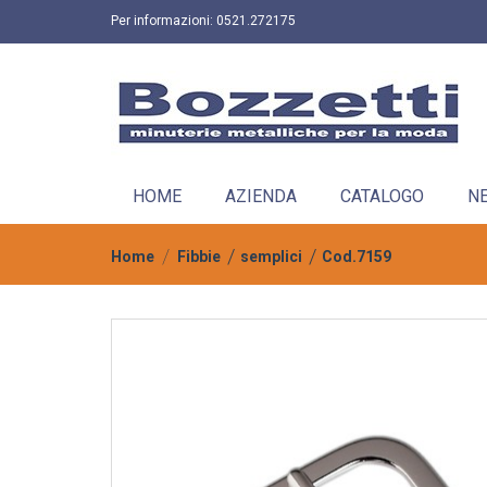
Per informazioni:
0521.272175
HOME
AZIENDA
CATALOGO
N
Home
Fibbie
semplici
Cod.7159