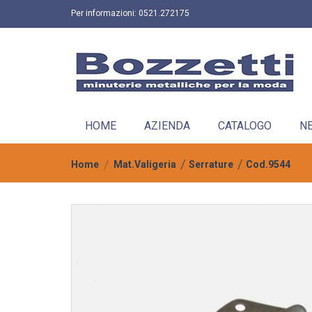
Per informazioni:
0521.272175
HOME
AZIENDA
CATALOGO
N
Home
Mat.Valigeria
Serrature
Cod.9544